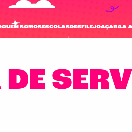
O
QUEM SOMOS
ESCOLAS
DESFILE
JOAÇABA
A 
 DE SER