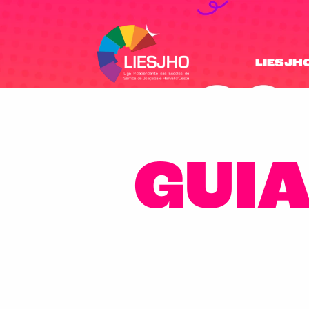
LIESJH
GUIA