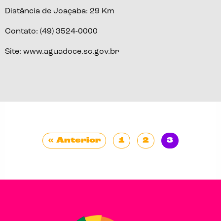
Distância de Joaçaba:
29 Km
Contato:
(49) 3524-0000
Site:
www.aguadoce.sc.gov.br
« Anterior
1
2
3