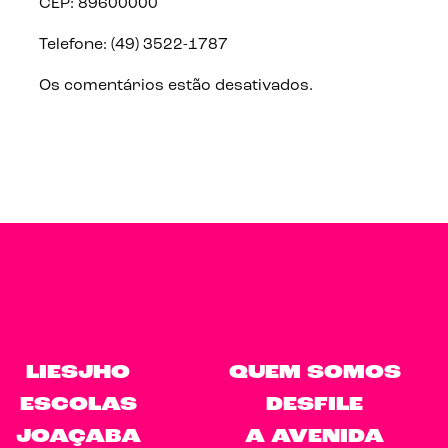
CEP: 89600000
Telefone: (49) 3522-1787
Os comentários estão desativados.
LIESJHO
QUEM SOMOS
ESCOLAS
DESFILE
JOAÇABA
A AVENIDA