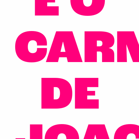
É O
CAR
DE