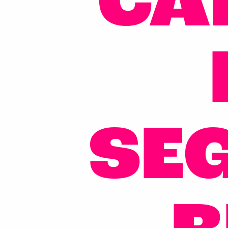
CA
SE