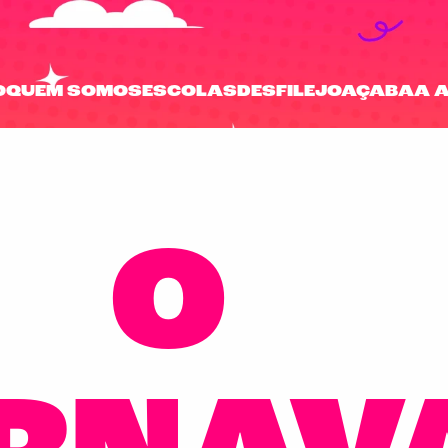
O
QUEM SOMOS
ESCOLAS
DESFILE
JOAÇABA
A 
O