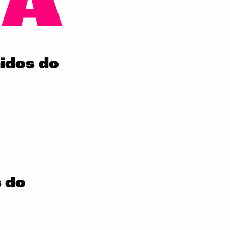
BA
nidos do
 do