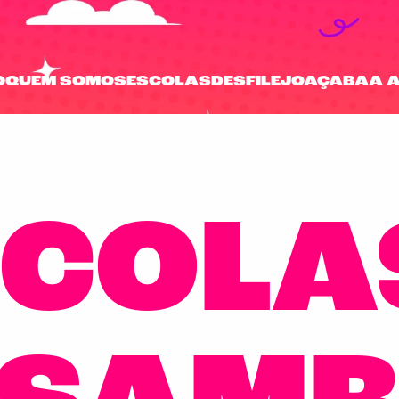
O
QUEM SOMOS
ESCOLAS
DESFILE
JOAÇABA
A 
SCOLA