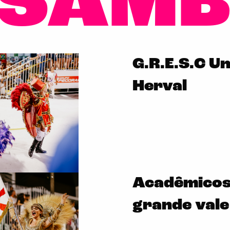
 SAM
G.R.E.S.C U
Herval
Acadêmicos
grande vale