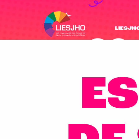
LIESJH
E